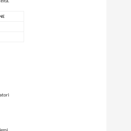
elta.
NE
atori
blemi