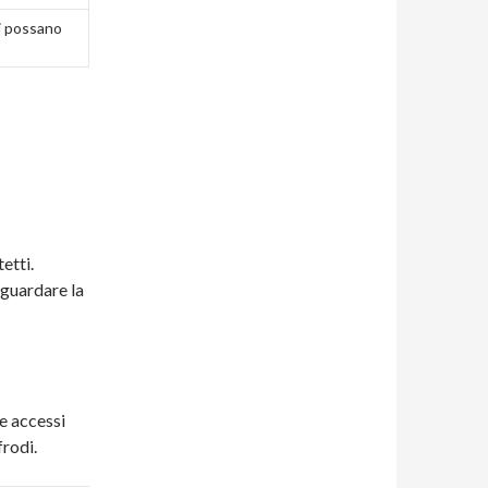
ni possano
etti.
aguardare la
e accessi
frodi.