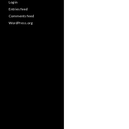
Log in
Entries feed
Comments feed
WordPress.org