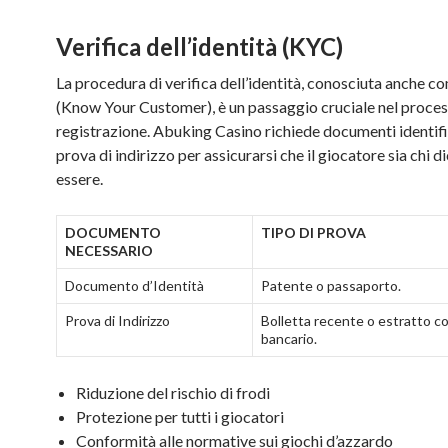
Verifica dell’identità (KYC)
La procedura di verifica dell’identità, conosciuta anche 
(Know Your Customer), è un passaggio cruciale nel proces
registrazione. Abuking Casino richiede documenti identifi
prova di indirizzo per assicurarsi che il giocatore sia chi di
essere.
DOCUMENTO
TIPO DI PROVA
NECESSARIO
Documento d’Identità
Patente o passaporto.
Prova di Indirizzo
Bolletta recente o estratto c
bancario.
Riduzione del rischio di frodi
Protezione per tutti i giocatori
Conformità alle normative sui giochi d’azzardo