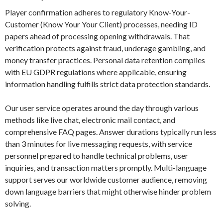
Player confirmation adheres to regulatory Know-Your-
Customer (Know Your Your Client) processes, needing ID
papers ahead of processing opening withdrawals. That
verification protects against fraud, underage gambling, and
money transfer practices. Personal data retention complies
with EU GDPR regulations where applicable, ensuring
information handling fulfills strict data protection standards.
Our user service operates around the day through various
methods like live chat, electronic mail contact, and
comprehensive FAQ pages. Answer durations typically run less
than 3 minutes for live messaging requests, with service
personnel prepared to handle technical problems, user
inquiries, and transaction matters promptly. Multi-language
support serves our worldwide customer audience, removing
down language barriers that might otherwise hinder problem
solving.