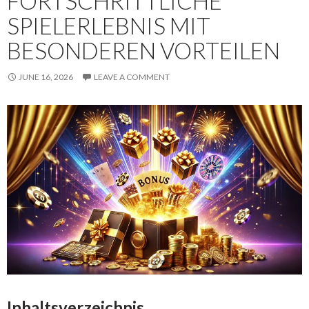
FORTSCHRITTLICHE
SPIELERLEBNIS MIT
BESONDEREN VORTEILEN
JUNE 16, 2026
LEAVE A COMMENT
Inhaltsverzeichnis