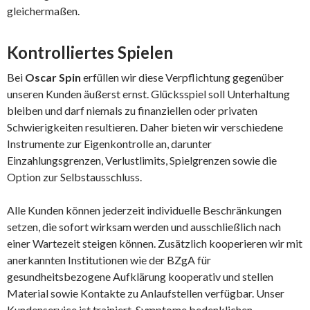
gleichermaßen.
Kontrolliertes Spielen
Bei
Oscar Spin
erfüllen wir diese Verpflichtung gegenüber
unseren Kunden äußerst ernst. Glücksspiel soll Unterhaltung
bleiben und darf niemals zu finanziellen oder privaten
Schwierigkeiten resultieren. Daher bieten wir verschiedene
Instrumente zur Eigenkontrolle an, darunter
Einzahlungsgrenzen, Verlustlimits, Spielgrenzen sowie die
Option zur Selbstausschluss.
Alle Kunden können jederzeit individuelle Beschränkungen
setzen, die sofort wirksam werden und ausschließlich nach
einer Wartezeit steigen können. Zusätzlich kooperieren wir mit
anerkannten Institutionen wie der BZgA für
gesundheitsbezogene Aufklärung kooperativ und stellen
Material sowie Kontakte zu Anlaufstellen verfügbar. Unser
Kundenservice ist trainiert, Symptome bedenklichen