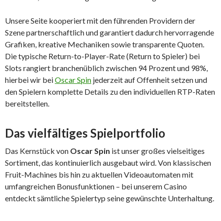
Unsere Seite kooperiert mit den führenden Providern der
Szene partnerschaftlich und garantiert dadurch hervorragende
Grafiken, kreative Mechaniken sowie transparente Quoten.
Die typische Return-to-Player-Rate (Return to Spieler) bei
Slots rangiert branchenüblich zwischen 94 Prozent und 98%,
hierbei wir bei
Oscar Spin
jederzeit auf Offenheit setzen und
den Spielern komplette Details zu den individuellen RTP-Raten
bereitstellen.
Das vielfältiges Spielportfolio
Das Kernstück von
Oscar Spin
ist unser großes vielseitiges
Sortiment, das kontinuierlich ausgebaut wird. Von klassischen
Fruit-Machines bis hin zu aktuellen Videoautomaten mit
umfangreichen Bonusfunktionen – bei unserem Casino
entdeckt sämtliche Spielertyp seine gewünschte Unterhaltung.