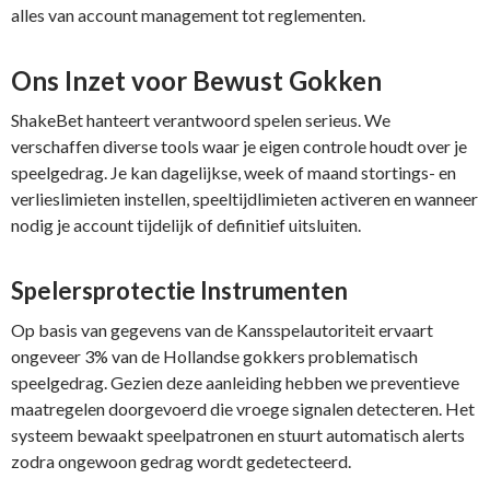
alles van account management tot reglementen.
Ons Inzet voor Bewust Gokken
ShakeBet hanteert verantwoord spelen serieus. We
verschaffen diverse tools waar je eigen controle houdt over je
speelgedrag. Je kan dagelijkse, week of maand stortings- en
verlieslimieten instellen, speeltijdlimieten activeren en wanneer
nodig je account tijdelijk of definitief uitsluiten.
Spelersprotectie Instrumenten
Op basis van gegevens van de Kansspelautoriteit ervaart
ongeveer 3% van de Hollandse gokkers problematisch
speelgedrag. Gezien deze aanleiding hebben we preventieve
maatregelen doorgevoerd die vroege signalen detecteren. Het
systeem bewaakt speelpatronen en stuurt automatisch alerts
zodra ongewoon gedrag wordt gedetecteerd.