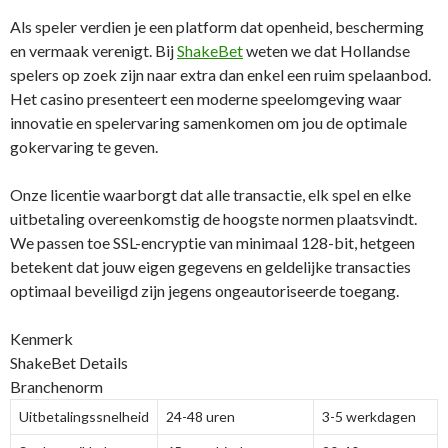
Als speler verdien je een platform dat openheid, bescherming
en vermaak verenigt. Bij
ShakeBet
weten we dat Hollandse
spelers op zoek zijn naar extra dan enkel een ruim spelaanbod.
Het casino presenteert een moderne speelomgeving waar
innovatie en spelervaring samenkomen om jou de optimale
gokervaring te geven.
Onze licentie waarborgt dat alle transactie, elk spel en elke
uitbetaling overeenkomstig de hoogste normen plaatsvindt.
We passen toe SSL-encryptie van minimaal 128-bit, hetgeen
betekent dat jouw eigen gegevens en geldelijke transacties
optimaal beveiligd zijn jegens ongeautoriseerde toegang.
Kenmerk
ShakeBet Details
Branchenorm
Uitbetalingssnelheid
24-48 uren
3-5 werkdagen