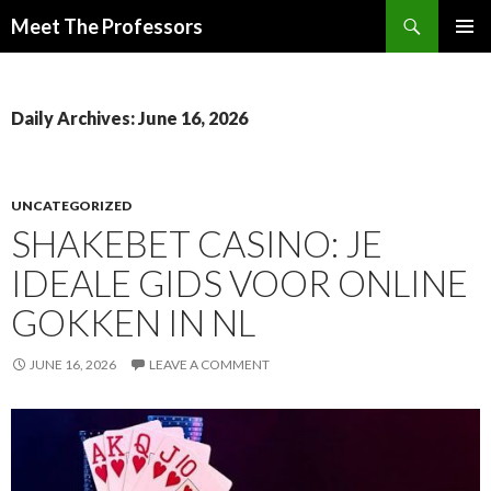
Search
Meet The Professors
SKIP
PRIMAR
TO
MENU
CONTENT
Daily Archives: June 16, 2026
UNCATEGORIZED
SHAKEBET CASINO: JE
IDEALE GIDS VOOR ONLINE
GOKKEN IN NL
JUNE 16, 2026
LEAVE A COMMENT