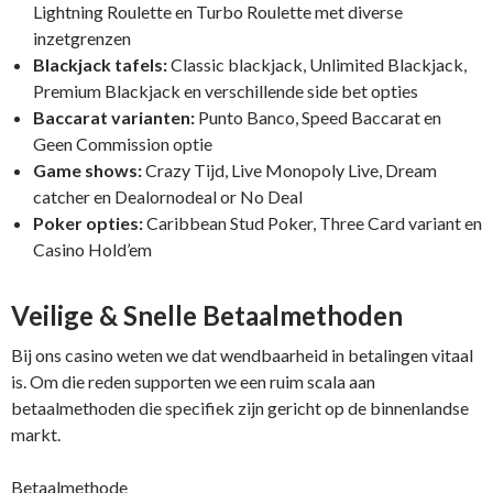
Lightning Roulette en Turbo Roulette met diverse
inzetgrenzen
Blackjack tafels:
Classic blackjack, Unlimited Blackjack,
Premium Blackjack en verschillende side bet opties
Baccarat varianten:
Punto Banco, Speed Baccarat en
Geen Commission optie
Game shows:
Crazy Tijd, Live Monopoly Live, Dream
catcher en Dealornodeal or No Deal
Poker opties:
Caribbean Stud Poker, Three Card variant en
Casino Hold’em
Veilige & Snelle Betaalmethoden
Bij ons casino weten we dat wendbaarheid in betalingen vitaal
is. Om die reden supporten we een ruim scala aan
betaalmethoden die specifiek zijn gericht op de binnenlandse
markt.
Betaalmethode