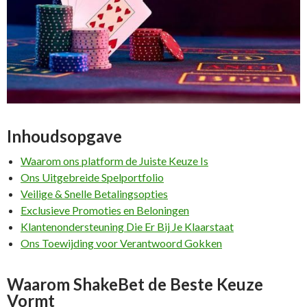
Inhoudsopgave
Waarom ons platform de Juiste Keuze Is
Ons Uitgebreide Spelportfolio
Veilige & Snelle Betalingsopties
Exclusieve Promoties en Beloningen
Klantenondersteuning Die Er Bij Je Klaarstaat
Ons Toewijding voor Verantwoord Gokken
Waarom ShakeBet de Beste Keuze
Vormt