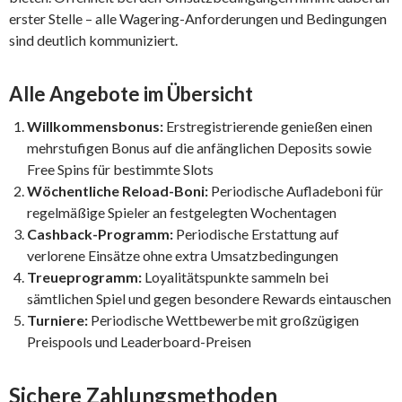
erster Stelle – alle Wagering-Anforderungen und Bedingungen
sind deutlich kommuniziert.
Alle Angebote im Übersicht
Willkommensbonus:
Erstregistrierende genießen einen
mehrstufigen Bonus auf die anfänglichen Deposits sowie
Free Spins für bestimmte Slots
Wöchentliche Reload-Boni:
Periodische Aufladeboni für
regelmäßige Spieler an festgelegten Wochentagen
Cashback-Programm:
Periodische Erstattung auf
verlorene Einsätze ohne extra Umsatzbedingungen
Treueprogramm:
Loyalitätspunkte sammeln bei
sämtlichen Spiel und gegen besondere Rewards eintauschen
Turniere:
Periodische Wettbewerbe mit großzügigen
Preispools und Leaderboard-Preisen
Sichere Zahlungsmethoden