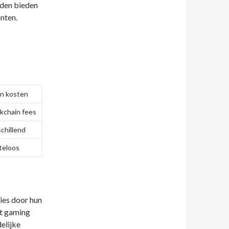
eden bieden
nten.
n kosten
kchain fees
chillend
teloos
ies door hun
et gaming
elijke