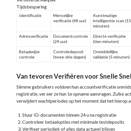
Tijdsbesparing
Identificatie
Menselijke
Kunstmatige
verificatie (48 uur)
intelligentie scan (15
minuten)
Adresverificatie
Documentcontrole
Directe verificatie
(24 uur)
(tien minuten)
Betaalwijze
Controledeposit
Onmiddellijke
controle
(twee-drie dagen)
validatie (5 minuten)
Van tevoren Verifiëren voor Snelle Sne
Slimme gebruikers voldoen hun accountverificatie onmidde
registratie, ver eer ze hun 1e opname aanvragen. Zulke ac
verwijdert wachtperiodes op het moment dat het hierop 
Stuur ID-documenten binnen 24 u na registratie
Controleer betaalopties met minimale testdeposits
Verifieer periodiek of alles data actueel blijven