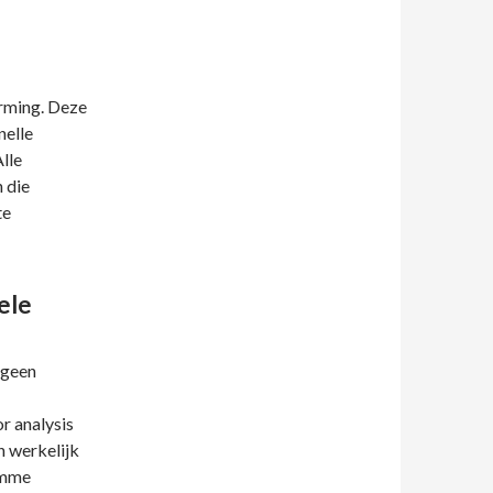
rming. Deze
nelle
lle
 die
te
ele
tgeen
r analysis
n werkelijk
imme