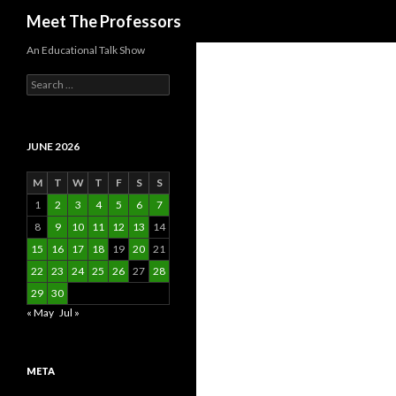
Search
Meet The Professors
An Educational Talk Show
Search
for:
JUNE 2026
M
T
W
T
F
S
S
1
2
3
4
5
6
7
8
9
10
11
12
13
14
15
16
17
18
19
20
21
22
23
24
25
26
27
28
29
30
« May
Jul »
META