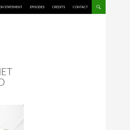
ION STATEMENT
EPISODES
CREDITS
CONTACT
HET
O