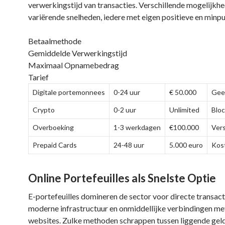
verwerkingstijd van transacties. Verschillende mogelijkh
variërende snelheden, iedere met eigen positieve en minpu
Betaalmethode
Gemiddelde Verwerkingstijd
Maximaal Opnamebedrag
Tarief
Digitale portemonnees
0-24 uur
€ 50.000
Gee
Crypto
0-2 uur
Unlimited
Bloc
Overboeking
1-3 werkdagen
€100.000
Vers
Prepaid Cards
24-48 uur
5.000 euro
Kos
Online Portefeuilles als Snelste Optie
E-portefeuilles domineren de sector voor directe transact
moderne infrastructuur en onmiddellijke verbindingen m
websites. Zulke methoden schrappen tussen liggende geld