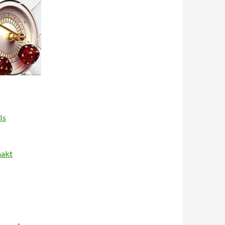
Is
aakt