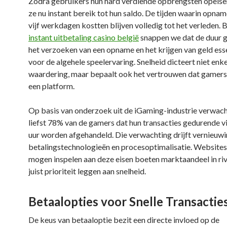
Zodra gebruikers hun hard verdiende opbrengsten opeise
ze nu instant bereik tot hun saldo. De tijden waarin opnam
vijf werkdagen kostten blijven volledig tot het verleden. B
instant uitbetaling casino belgië
snappen we dat de duur 
het verzoeken van een opname en het krijgen van geld esse
voor de algehele speelervaring. Snelheid dicteert niet enke
waardering, maar bepaalt ook het vertrouwen dat gamers
een platform.
Op basis van onderzoek uit de iGaming-industrie verwac
liefst 78% van de gamers dat hun transacties gedurende v
uur worden afgehandeld. Die verwachting drijft vernieuwi
betalingstechnologieën en procesoptimalisatie. Websites
mogen inspelen aan deze eisen boeten marktaandeel in riv
juist prioriteit leggen aan snelheid.
Betaalopties voor Snelle Transactie
De keus van betaaloptie bezit een directe invloed op de