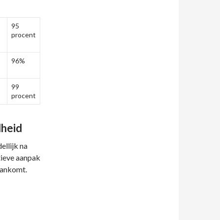
95
procent
96%
99
procent
lheid
llijk na
tieve aanpak
aankomt.