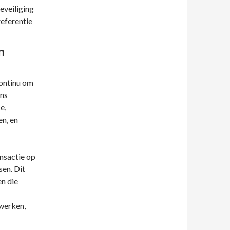
eveiliging
referentie
n
continu om
Ons
e,
n, en
nsactie op
sen. Dit
en die
rwerken,