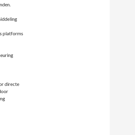
inden.
iddeling
s platforms
keuring
or directe
door
ing