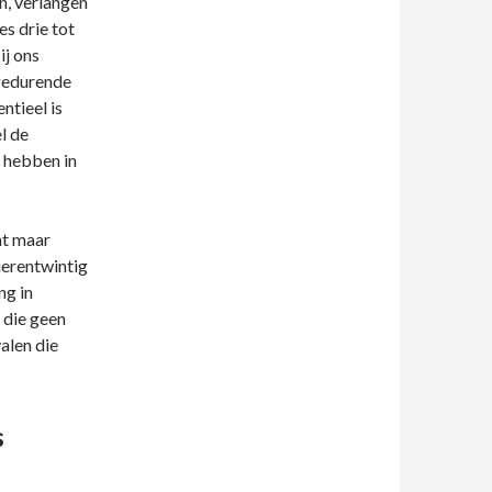
n, verlangen
es drie tot
ij ons
gedurende
ntieel is
l de
 hebben in
ht maar
ierentwintig
ng in
 die geen
alen die
s