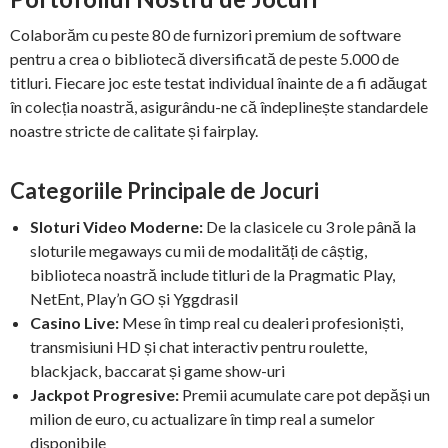
Colaborăm cu peste 80 de furnizori premium de software
pentru a crea o bibliotecă diversificată de peste 5.000 de
titluri. Fiecare joc este testat individual înainte de a fi adăugat
în colecția noastră, asigurându-ne că îndeplinește standardele
noastre stricte de calitate și fairplay.
Categoriile Principale de Jocuri
Sloturi Video Moderne:
De la clasicele cu 3 role până la
sloturile megaways cu mii de modalități de câștig,
biblioteca noastră include titluri de la Pragmatic Play,
NetEnt, Play’n GO și Yggdrasil
Casino Live:
Mese în timp real cu dealeri profesioniști,
transmisiuni HD și chat interactiv pentru roulette,
blackjack, baccarat și game show-uri
Jackpot Progresive:
Premii acumulate care pot depăși un
milion de euro, cu actualizare în timp real a sumelor
disponibile