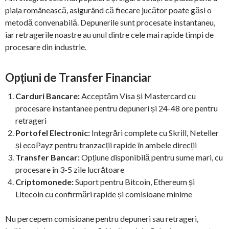
piața românească, asigurând că fiecare jucător poate găsi o
metodă convenabilă. Depunerile sunt procesate instantaneu,
iar retragerile noastre au unul dintre cele mai rapide timpi de
procesare din industrie.
Opțiuni de Transfer Financiar
Carduri Bancare:
Acceptăm Visa și Mastercard cu
procesare instantanee pentru depuneri și 24-48 ore pentru
retrageri
Portofel Electronic:
Integrări complete cu Skrill, Neteller
și ecoPayz pentru tranzacții rapide în ambele direcții
Transfer Bancar:
Opțiune disponibilă pentru sume mari, cu
procesare în 3-5 zile lucrătoare
Criptomonede:
Suport pentru Bitcoin, Ethereum și
Litecoin cu confirmări rapide și comisioane minime
Nu percepem comisioane pentru depuneri sau retrageri,