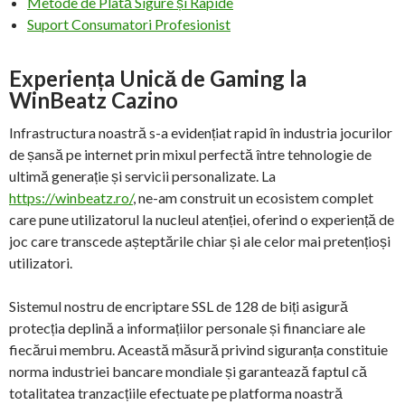
Metode de Plată Sigure și Rapide
Suport Consumatori Profesionist
Experiența Unică de Gaming la
WinBeatz Cazino
Infrastructura noastră s-a evidențiat rapid în industria jocurilor
de șansă pe internet prin mixul perfectă între tehnologie de
ultimă generație și servicii personalizate. La
https://winbeatz.ro/
, ne-am construit un ecosistem complet
care pune utilizatorul la nucleul atenției, oferind o experiență de
joc care transcede așteptările chiar și ale celor mai pretențioși
utilizatori.
Sistemul nostru de encriptare SSL de 128 de biți asigură
protecția deplină a informațiilor personale și financiare ale
fiecărui membru. Această măsură privind siguranța constituie
norma industriei bancare mondiale și garantează faptul că
totalitatea tranzacțiile efectuate pe platforma noastră