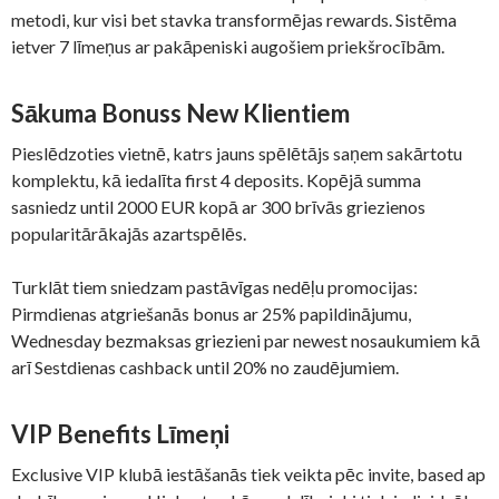
metodi, kur visi bet stavka transformējas rewards. Sistēma
ietver 7 līmeņus ar pakāpeniski augošiem priekšrocībām.
Sākuma Bonuss New Klientiem
Pieslēdzoties vietnē, katrs jauns spēlētājs saņem sakārtotu
komplektu, kā iedalīta first 4 deposits. Kopējā summa
sasniedz until 2000 EUR kopā ar 300 brīvās griezienos
popularitārākajās azartspēlēs.
Turklāt tiem sniedzam pastāvīgas nedēļu promocijas:
Pirmdienas atgriešanās bonus ar 25% papildinājumu,
Wednesday bezmaksas griezieni par newest nosaukumiem kā
arī Sestdienas cashback until 20% no zaudējumiem.
VIP Benefits Līmeņi
Exclusive VIP klubā iestāšanās tiek veikta pēc invite, based ap