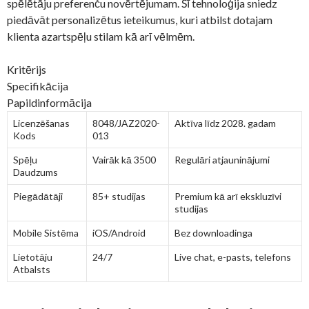
spēlētāju preferenču novērtējumam. Šī tehnoloģija sniedz
piedāvāt personalizētus ieteikumus, kuri atbilst dotajam
klienta azartspēļu stilam kā arī vēlmēm.
Kritērijs
Specifikācija
Papildinformācija
Licenzēšanas
8048/JAZ2020-
Aktīva līdz 2028. gadam
Kods
013
Spēļu
Vairāk kā 3500
Regulāri atjauninājumi
Daudzums
Piegādātāji
85+ studijas
Premium kā arī ekskluzīvi
studijas
Mobile Sistēma
iOS/Android
Bez downloadinga
Lietotāju
24/7
Live chat, e-pasts, telefons
Atbalsts