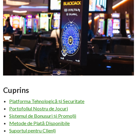
Cuprins
Platforma Tehnologică și Securitate
Portofoliul Nostru de Jocuri
Sistemul de Bonusuri și Promoții
Metode de Plată Disponibile
Suportul pentru Clienți