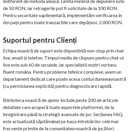
indiferent de metoda aleasă. Limita minimă de depunere este
de 50 RON, iar retragerile pot fi solicitate de la 100 RON.
Pentru securitate suplimentară, implementăm verificarea în
doi pași pentru toate tranzacțiile care depășesc 2.000 RON.
Suportul pentru Clienți
Echipa noastră de suport este disponibilă non-stop prin chat
live, email și telefon. Timpul mediu de răspuns pentru chat-ul
live este sub 60 de secunde, iar specialiștii noștri vorbesc
fluent româna. Pentru probleme tehnice complexe, avem un
departament dedicat care poate acesa contul dumneavoastră
(cu permisiunea explicită) pentru diagnosticare rapidă.
Biblioteca noastră de ajutor include peste 200 de articole
detaliate care acoperă toate aspectele platformei, de la
înregistrare până la strategii avansate de joc. Secțiunea FAQ
este actualizată săptămânal pe baza întrebărilor cele mai
frecvente primite de la comunitatea noastră de jucători.