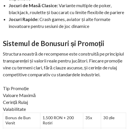
Jocuri de Masă Clasice:
Variante multiple de poker,
blackjack, roulette și baccarat cu limite flexibile de pariere
Jocuri Rapide:
Crash games, aviator și alte formate
inovatoare pentru sesiuni de joc dinamice
Sistemul de Bonusuri și Promoții
Structura noastră de recompense este construită pe principiul
transparenței și valorii reale pentru jucători. Fiecare promoție
vine cu termeni clari, fără clauze ascunse, și cerințe de rulaj
competitive comparativ cu standardele industriei.
Tip Promoție
Valoare Maximă
Cerință Rulaj
Valabilitate
Bonus de Bun
1.500 RON + 200
35x
30 zile
Venit
Rotiri