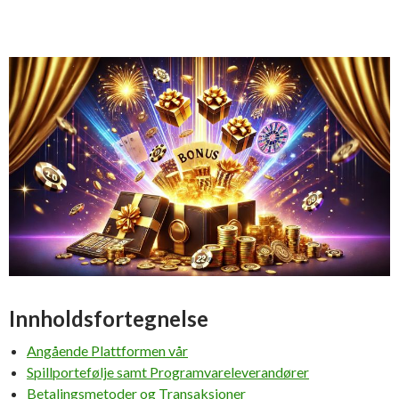
Innholdsfortegnelse
Angående Plattformen vår
Spillportefølje samt Programvareleverandører
Betalingsmetoder og Transaksjoner