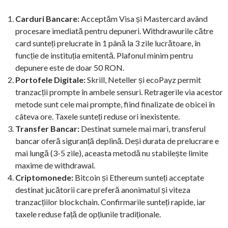
Carduri Bancare:
Acceptăm Visa și Mastercard având
procesare imediată pentru depuneri. Withdrawurile către
card sunteți prelucrate în 1 până la 3 zile lucrătoare, în
funcție de instituția emitentă. Plafonul minim pentru
depunere este de doar 50 RON.
Portofele Digitale:
Skrill, Neteller și ecoPayz permit
tranzacții prompte în ambele sensuri. Retragerile via acestor
metode sunt cele mai prompte, fiind finalizate de obicei în
câteva ore. Taxele sunteți reduse ori inexistente.
Transfer Bancar:
Destinat sumele mai mari, transferul
bancar oferă siguranță deplină. Deși durata de prelucrare e
mai lungă (3-5 zile), aceasta metodă nu stabilește limite
maxime de withdrawal.
Criptomonede:
Bitcoin și Ethereum sunteți acceptate
destinat jucătorii care preferă anonimatul și viteza
tranzacțiilor blockchain. Confirmarile sunteți rapide, iar
taxele reduse față de opțiunile tradiționale.