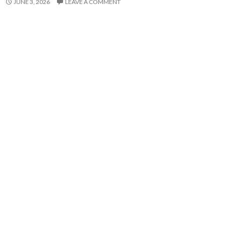
JUNE 3, 2026
LEAVE A COMMENT