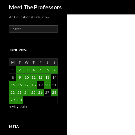
Search
Meet The Professors
An Educational Talk Show
Search
for:
JUNE 2026
M
T
W
T
F
S
S
1
2
3
4
5
6
7
8
9
10
11
12
13
14
15
16
17
18
19
20
21
22
23
24
25
26
27
28
29
30
« May
Jul »
META