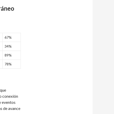
ráneo
67%
34%
89%
78%
 que
do conexión
y eventos
as de avance