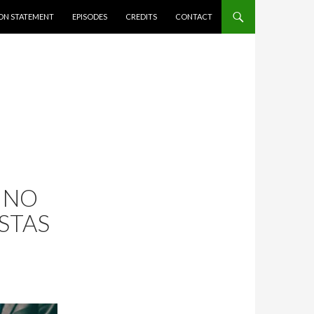
ION STATEMENT
EPISODES
CREDITS
CONTACT
INO
STAS