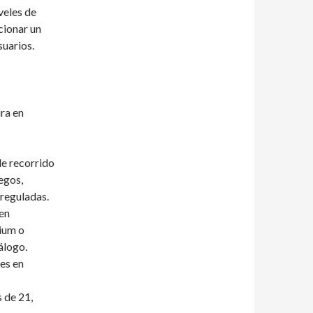
veles de
cionar un
suarios.
ra en
e recorrido
egos,
 reguladas.
en
ium o
álogo.
es en
 de 21,