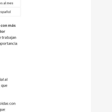
s al mes
español
s con más
ior
e trabajan
importancia
al al
s que
ápidas con
que