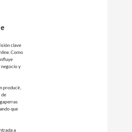
de
isión clave
online. Como
influye
l negocio y
 producir,
s de
ragaperras
zando que
ntrada a