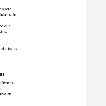
e opera
ulares sin
os que
ctos,
biar topes
es
ificación
n
stros en