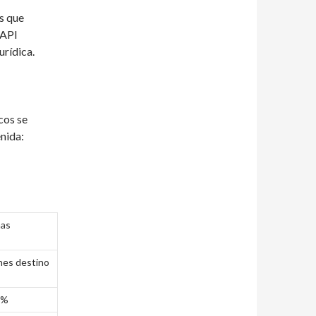
s que
 API
urídica.
cos se
enida:
mas
ones destino
8%