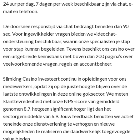
24 uur per dag, 7 dagen per week beschikbaar zijn via chat, e-
mail en telefoon.
De doorsnee responstijd via chat bedraagt beneden dan 90
sec. Voor ingewikkelder vragen bieden we videochat-
ondersteuning beschikbaar, waarin onze specialisten je stap
voor stap kunnen begeleiden. Tevens beschikt ons casino over
een uitgebreide kennisbank met boven dan 200 pagina’s over
veelvoorkomende vragen, regels en accountbeheer.
Slimking Casino investeert continu in opleidingen voor ons
medewerkers, opdat zij op de juiste hoogte blijven over de
laatste ontwikkelingen in deze online goksector. We meten
klanttevredenheid met onze NPS-score van gemiddeld
genomen 8.7, hetgeen significant hoger ligt dan het
sectorgemiddelde van 6.9. Jouw feedback benutten we actief
teneinde onze dienstverlening te verhogen en nieuwe
mogelijkheden te realiseren die daadwerkelijk toegevoegde
value bieden.