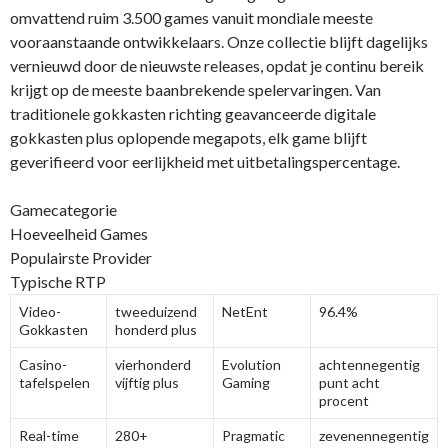
omvattend ruim 3.500 games vanuit mondiale meeste
vooraanstaande ontwikkelaars. Onze collectie blijft dagelijks
vernieuwd door de nieuwste releases, opdat je continu bereik
krijgt op de meeste baanbrekende spelervaringen. Van
traditionele gokkasten richting geavanceerde digitale
gokkasten plus oplopende megapots, elk game blijft
geverifieerd voor eerlijkheid met uitbetalingspercentage.
Gamecategorie
Hoeveelheid Games
Populairste Provider
Typische RTP
Video-
tweeduizend
NetEnt
96.4%
Gokkasten
honderd plus
Casino-
vierhonderd
Evolution
achtennegentig
tafelspelen
vijftig plus
Gaming
punt acht
procent
Real-time
280+
Pragmatic
zevenennegentig