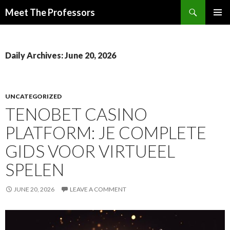
Search
Meet The Professors
SKIP
PRIMAR
TO
MENU
CONTENT
Daily Archives: June 20, 2026
UNCATEGORIZED
TENOBET CASINO
PLATFORM: JE COMPLETE
GIDS VOOR VIRTUEEL
SPELEN
JUNE 20, 2026
LEAVE A COMMENT