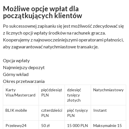
Możliwe opcje wpłat dla
początkujących klientów
Po sukcessownej zapisaniu się jest możliwość zdecydować się
z licznych opcji wpłaty środków na rachunek gracza.
Kooperujemy z najnowocześniejszymi operatorami płatności,
aby zagwarantować natychmiastowe transakcje.
Opcja wpłaty
Najmniejszy depozyt
Górny wkład
Okres przetwarzania
Karty
pięćdziesiąt
dziesięć
Natychmiastowy
Visa/Mastercard
PLN
tysięcy
złotych
BLIK mobile
czterdzieści
pięć tysięcy
Instant
PLN
PLN
Przelewy24
50 zł
15 000 PLN
Maksymalnie 15