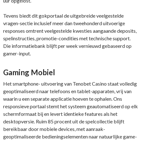
uur opgelost.
Tevens biedt dit gokportaal de uitgebreide veelgestelde
vragen-sectie inclusief meer dan tweehonderd uitvoerige
responses omtrent veelgestelde kwesties aangaande deposits,
spelinstructies, promotie-condities met technische support.
Die informatiebank blijft per week vernieuwd gebaseerd op
gamer-input.
Gaming Mobiel
Het smartphone- uitvoering van Tenobet Casino staat volledig
geoptimaliseerd naar telefoons en tablet-apparaten, vrij van
waarin u een separate applicatie hoeven te ophalen. Ons
responsieve portaal stemt het systeem geautomatiseerd op elk
schermformaat bij en levert identieke features als het
desktopversie. Ruim 85 procent uit de spelcollectie blijft
bereikbaar door mobiele devices, met aanraak-
geoptimaliseerde bedieningselementen naar natuurlijke game-