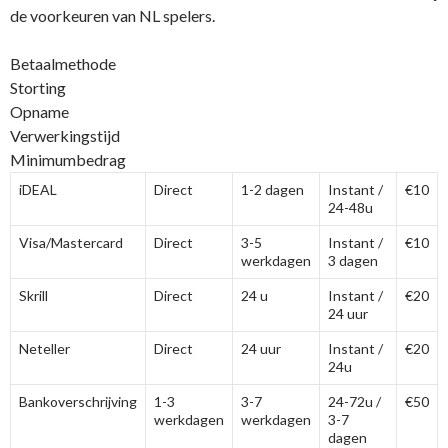
de voorkeuren van NL spelers.
Betaalmethode
Storting
Opname
Verwerkingstijd
Minimumbedrag
iDEAL
Direct
1-2 dagen
Instant /
€10
24-48u
Visa/Mastercard
Direct
3-5
Instant /
€10
werkdagen
3 dagen
Skrill
Direct
24 u
Instant /
€20
24 uur
Neteller
Direct
24 uur
Instant /
€20
24u
Bankoverschrijving
1-3
3-7
24-72u /
€50
werkdagen
werkdagen
3-7
dagen