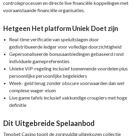
controleprocessen en directe live financiële koppelingen met
vooraanstaande financiële organisaties.
Hetgeen Het platform Uniek Doet zijn
Real-time verificatie van speluitslagen door
gedistribueerde ledger voor volledige doorzichtigheid
Gepersonaliseerde bonusaanbiedingen gebaseerd rond
individuele gamepreferenties
Unieke VIP-regeling inclusief toenemende voordelen plus
persoonlijke persoonlijke begeleiders
Week- geld terug zonder obscure voorwaarden dan wel
complexe wager-eisen
Live game tafels inclusief vakkundige croupiers met hoge
definitie
Dit Uitgebreide Spelaanbod
Tenobet Casino toont de zorgvuldig uitgekozen collectie