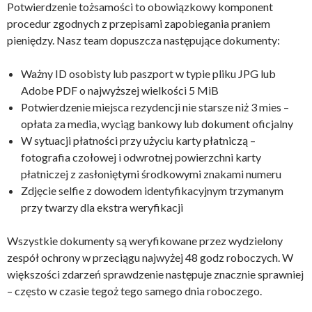
Potwierdzenie tożsamości to obowiązkowy komponent
procedur zgodnych z przepisami zapobiegania praniem
pieniędzy. Nasz team dopuszcza następujące dokumenty:
Ważny ID osobisty lub paszport w typie pliku JPG lub
Adobe PDF o najwyższej wielkości 5 MiB
Potwierdzenie miejsca rezydencji nie starsze niż 3 mies –
opłata za media, wyciąg bankowy lub dokument oficjalny
W sytuacji płatności przy użyciu karty płatniczą –
fotografia czołowej i odwrotnej powierzchni karty
płatniczej z zasłoniętymi środkowymi znakami numeru
Zdjęcie selfie z dowodem identyfikacyjnym trzymanym
przy twarzy dla ekstra weryfikacji
Wszystkie dokumenty są weryfikowane przez wydzielony
zespół ochrony w przeciągu najwyżej 48 godz roboczych. W
większości zdarzeń sprawdzenie następuje znacznie sprawniej
– często w czasie tegoż tego samego dnia roboczego.