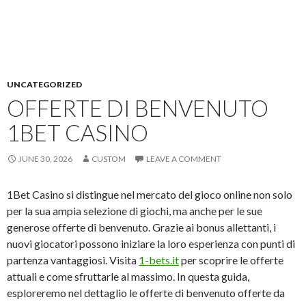
UNCATEGORIZED
OFFERTE DI BENVENUTO
1BET CASINO
JUNE 30, 2026
CUSTOM
LEAVE A COMMENT
1Bet Casino si distingue nel mercato del gioco online non solo
per la sua ampia selezione di giochi, ma anche per le sue
generose offerte di benvenuto. Grazie ai bonus allettanti, i
nuovi giocatori possono iniziare la loro esperienza con punti di
partenza vantaggiosi. Visita
1-bets.it
per scoprire le offerte
attuali e come sfruttarle al massimo. In questa guida,
esploreremo nel dettaglio le offerte di benvenuto offerte da