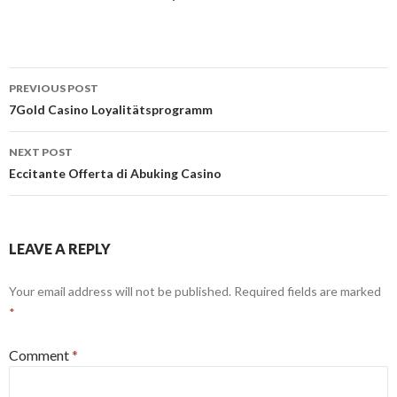
Post
PREVIOUS POST
navigation
7Gold Casino Loyalitätsprogramm
NEXT POST
Eccitante Offerta di Abuking Casino
LEAVE A REPLY
Your email address will not be published.
Required fields are marked
*
Comment
*