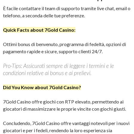
È facile contattare il team di supporto tramite live chat, email o
telefono, a seconda delle tue preferenze.
Quick Facts about 7Gold Casino:
Ottimi bonus di benvenuto, programma di fedeltà, opzioni di
pagamento rapide e sicure, supporto clienti 24/7.
Pro-Tips: Assicurati sempre di leggere i termini e le
condizioni relative ai bonus e ai prelievi.
Did You Know about 7Gold Casino?
7Gold Casino offre giochi con RTP elevato, permettendo ai
giocatori di massimizzare le proprie vincite con giochi giusti.
Concludendo, 7Gold Casino offre vantaggi notevoli per i nuovi
giocatori e per i fedeli, rendendo la loro esperienza sia