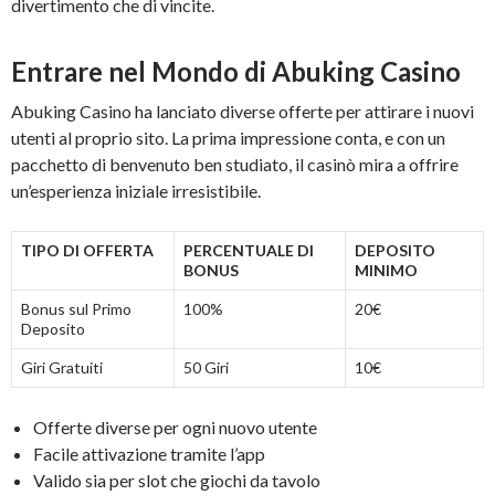
divertimento che di vincite.
Entrare nel Mondo di Abuking Casino
Abuking Casino ha lanciato diverse offerte per attirare i nuovi
utenti al proprio sito. La prima impressione conta, e con un
pacchetto di benvenuto ben studiato, il casinò mira a offrire
un’esperienza iniziale irresistibile.
TIPO DI OFFERTA
PERCENTUALE DI
DEPOSITO
BONUS
MINIMO
Bonus sul Primo
100%
20€
Deposito
Giri Gratuiti
50 Giri
10€
Offerte diverse per ogni nuovo utente
Facile attivazione tramite l’app
Valido sia per slot che giochi da tavolo