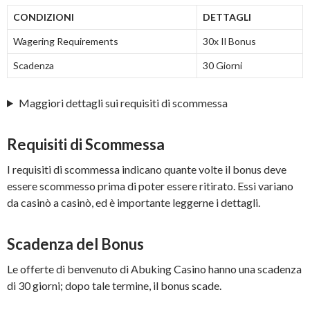
CONDIZIONI
DETTAGLI
Wagering Requirements
30x Il Bonus
Scadenza
30 Giorni
Maggiori dettagli sui requisiti di scommessa
Requisiti di Scommessa
I requisiti di scommessa indicano quante volte il bonus deve
essere scommesso prima di poter essere ritirato. Essi variano
da casinò a casinò, ed è importante leggerne i dettagli.
Scadenza del Bonus
Le offerte di benvenuto di Abuking Casino hanno una scadenza
di 30 giorni; dopo tale termine, il bonus scade.