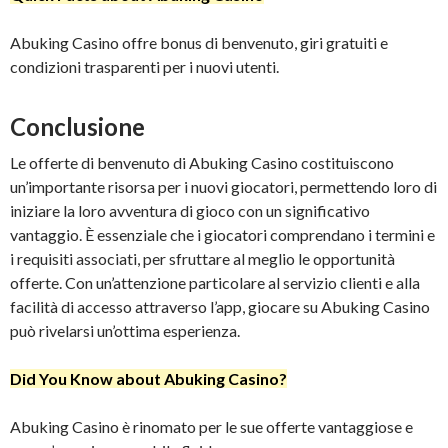
Abuking Casino offre bonus di benvenuto, giri gratuiti e
condizioni trasparenti per i nuovi utenti.
Conclusione
Le offerte di benvenuto di Abuking Casino costituiscono
un’importante risorsa per i nuovi giocatori, permettendo loro di
iniziare la loro avventura di gioco con un significativo
vantaggio. È essenziale che i giocatori comprendano i termini e
i requisiti associati, per sfruttare al meglio le opportunità
offerte. Con un’attenzione particolare al servizio clienti e alla
facilità di accesso attraverso l’app, giocare su Abuking Casino
può rivelarsi un’ottima esperienza.
Did You Know about Abuking Casino?
Abuking Casino è rinomato per le sue offerte vantaggiose e