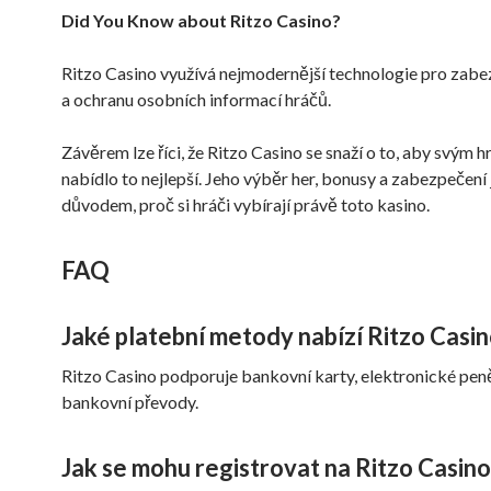
Did You Know about Ritzo Casino?
Ritzo Casino využívá nejmodernější technologie pro zabe
a ochranu osobních informací hráčů.
Závěrem lze říci, že Ritzo Casino se snaží o to, aby svým 
nabídlo to nejlepší. Jeho výběr her, bonusy a zabezpečení 
důvodem, proč si hráči vybírají právě toto kasino.
FAQ
Jaké platební metody nabízí Ritzo Casin
Ritzo Casino podporuje bankovní karty, elektronické pen
bankovní převody.
Jak se mohu registrovat na Ritzo Casino