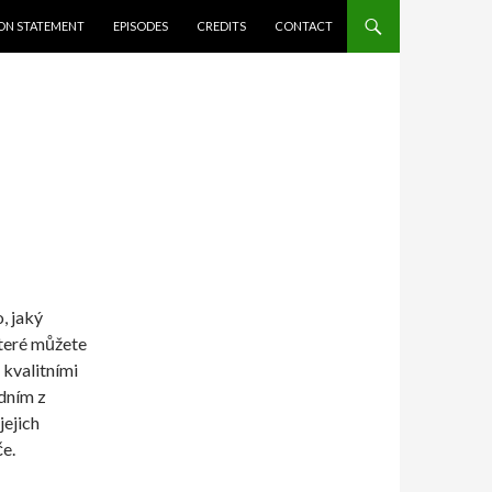
ION STATEMENT
EPISODES
CREDITS
CONTACT
, jaký
které můžete
 kvalitními
edním z
jejich
če.