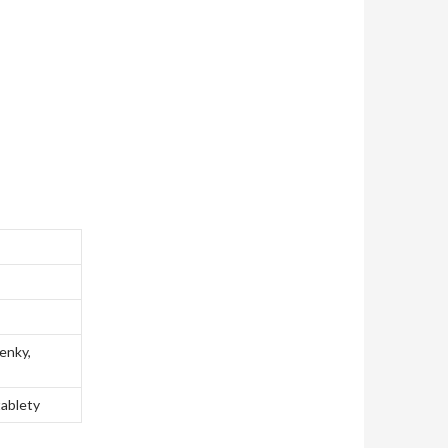
enky,
tablety