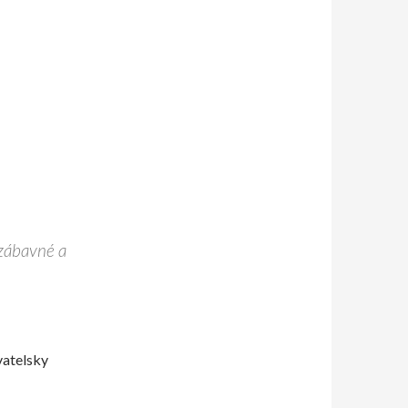
 zábavné a
vatelsky