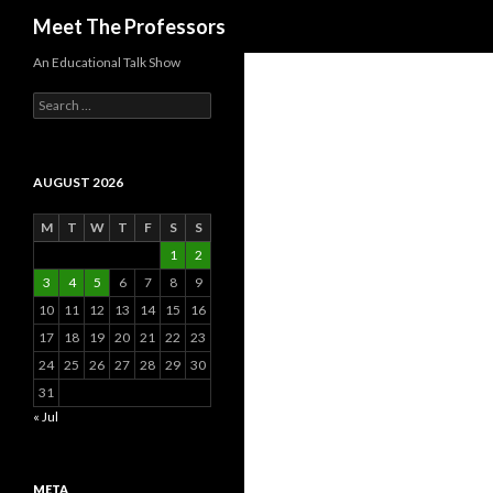
Search
Meet The Professors
An Educational Talk Show
Search
for:
AUGUST 2026
M
T
W
T
F
S
S
1
2
3
4
5
6
7
8
9
10
11
12
13
14
15
16
17
18
19
20
21
22
23
24
25
26
27
28
29
30
31
« Jul
META