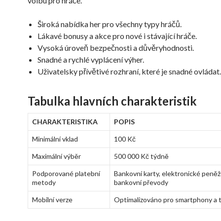
volbu pro hráče.
Široká nabídka her pro všechny typy hráčů.
Lákavé bonusy a akce pro nové i stávající hráče.
Vysoká úroveň bezpečnosti a důvěryhodnosti.
Snadné a rychlé vyplácení výher.
Uživatelsky přívětivé rozhraní, které je snadné ovládat.
Tabulka hlavních charakteristik
CHARAKTERISTIKA
POPIS
Minimální vklad
100 Kč
Maximální výběr
500 000 Kč týdně
Podporované platební
Bankovní karty, elektronické peněž
metody
bankovní převody
Mobilní verze
Optimalizováno pro smartphony a 