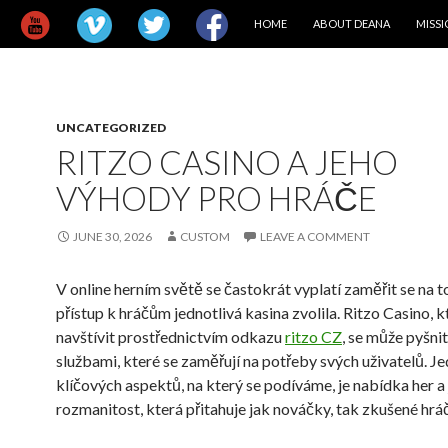
SKIP TO CONTENT
HOME
ABOUT DEANA
MISS
UNCATEGORIZED
RITZO CASINO A JEHO
VÝHODY PRO HRÁČE
JUNE 30, 2026
CUSTOM
LEAVE A COMMENT
V online herním světě se častokrát vyplatí zaměřit se na to
přístup k hráčům jednotlivá kasina zvolila. Ritzo Casino, 
navštívit prostřednictvím odkazu
ritzo CZ
, se může pyšnit
službami, které se zaměřují na potřeby svých uživatelů. J
klíčových aspektů, na který se podíváme, je nabídka her a 
rozmanitost, která přitahuje jak nováčky, tak zkušené hrá