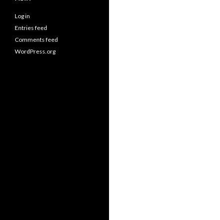
Log in
Entries feed
Comments feed
WordPress.org