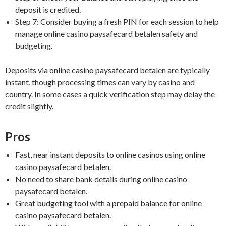
deposit is credited.
Step 7: Consider buying a fresh PIN for each session to help
manage online casino paysafecard betalen safety and
budgeting.
Deposits via online casino paysafecard betalen are typically
instant, though processing times can vary by casino and
country. In some cases a quick verification step may delay the
credit slightly.
Pros
Fast, near instant deposits to online casinos using online
casino paysafecard betalen.
No need to share bank details during online casino
paysafecard betalen.
Great budgeting tool with a prepaid balance for online
casino paysafecard betalen.