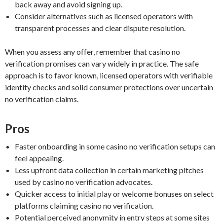
back away and avoid signing up.
Consider alternatives such as licensed operators with
transparent processes and clear dispute resolution.
When you assess any offer, remember that casino no
verification promises can vary widely in practice. The safe
approach is to favor known, licensed operators with verifiable
identity checks and solid consumer protections over uncertain
no verification claims.
Pros
Faster onboarding in some casino no verification setups can
feel appealing.
Less upfront data collection in certain marketing pitches
used by casino no verification advocates.
Quicker access to initial play or welcome bonuses on select
platforms claiming casino no verification.
Potential perceived anonymity in entry steps at some sites