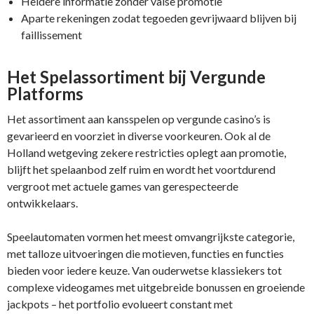
Heldere informatie zonder valse promotie
Aparte rekeningen zodat tegoeden gevrijwaard blijven bij
faillissement
Het Spelassortiment bij Vergunde
Platforms
Het assortiment aan kansspelen op vergunde casino’s is
gevarieerd en voorziet in diverse voorkeuren. Ook al de
Holland wetgeving zekere restricties oplegt aan promotie,
blijft het spelaanbod zelf ruim en wordt het voortdurend
vergroot met actuele games van gerespecteerde
ontwikkelaars.
Speelautomaten vormen het meest omvangrijkste categorie,
met talloze uitvoeringen die motieven, functies en functies
bieden voor iedere keuze. Van ouderwetse klassiekers tot
complexe videogames met uitgebreide bonussen en groeiende
jackpots – het portfolio evolueert constant met