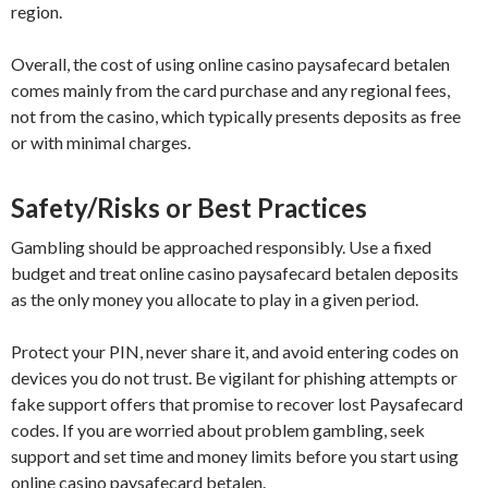
region.
Overall, the cost of using online casino paysafecard betalen
comes mainly from the card purchase and any regional fees,
not from the casino, which typically presents deposits as free
or with minimal charges.
Safety/Risks or Best Practices
Gambling should be approached responsibly. Use a fixed
budget and treat online casino paysafecard betalen deposits
as the only money you allocate to play in a given period.
Protect your PIN, never share it, and avoid entering codes on
devices you do not trust. Be vigilant for phishing attempts or
fake support offers that promise to recover lost Paysafecard
codes. If you are worried about problem gambling, seek
support and set time and money limits before you start using
online casino paysafecard betalen.