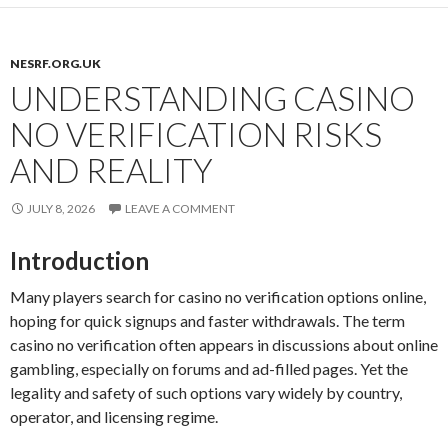
NESRF.ORG.UK
UNDERSTANDING CASINO
NO VERIFICATION RISKS
AND REALITY
JULY 8, 2026
LEAVE A COMMENT
Introduction
Many players search for casino no verification options online,
hoping for quick signups and faster withdrawals. The term
casino no verification often appears in discussions about online
gambling, especially on forums and ad-filled pages. Yet the
legality and safety of such options vary widely by country,
operator, and licensing regime.