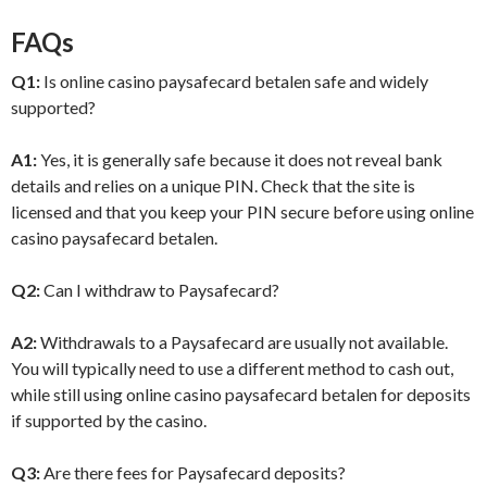
FAQs
Q1:
Is online casino paysafecard betalen safe and widely
supported?
A1:
Yes, it is generally safe because it does not reveal bank
details and relies on a unique PIN. Check that the site is
licensed and that you keep your PIN secure before using online
casino paysafecard betalen.
Q2:
Can I withdraw to Paysafecard?
A2:
Withdrawals to a Paysafecard are usually not available.
You will typically need to use a different method to cash out,
while still using online casino paysafecard betalen for deposits
if supported by the casino.
Q3:
Are there fees for Paysafecard deposits?