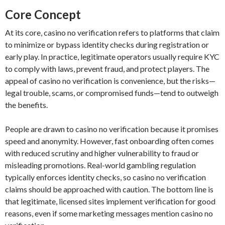
Core Concept
At its core, casino no verification refers to platforms that claim
to minimize or bypass identity checks during registration or
early play. In practice, legitimate operators usually require KYC
to comply with laws, prevent fraud, and protect players. The
appeal of casino no verification is convenience, but the risks—
legal trouble, scams, or compromised funds—tend to outweigh
the benefits.
People are drawn to casino no verification because it promises
speed and anonymity. However, fast onboarding often comes
with reduced scrutiny and higher vulnerability to fraud or
misleading promotions. Real-world gambling regulation
typically enforces identity checks, so casino no verification
claims should be approached with caution. The bottom line is
that legitimate, licensed sites implement verification for good
reasons, even if some marketing messages mention casino no