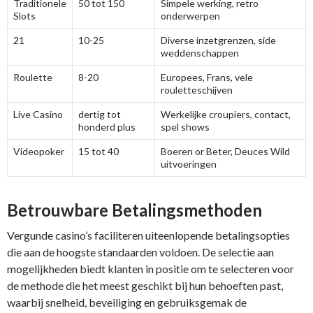
Traditionele
50 tot 150
Simpele werking, retro
Slots
onderwerpen
21
10-25
Diverse inzetgrenzen, side
weddenschappen
Roulette
8-20
Europees, Frans, vele
rouletteschijven
Live Casino
dertig tot
Werkelijke croupiers, contact,
honderd plus
spel shows
Videopoker
15 tot 40
Boeren or Beter, Deuces Wild
uitvoeringen
Betrouwbare Betalingsmethoden
Vergunde casino’s faciliteren uiteenlopende betalingsopties
die aan de hoogste standaarden voldoen. De selectie aan
mogelijkheden biedt klanten in positie om te selecteren voor
de methode die het meest geschikt bij hun behoeften past,
waarbij snelheid, beveiliging en gebruiksgemak de