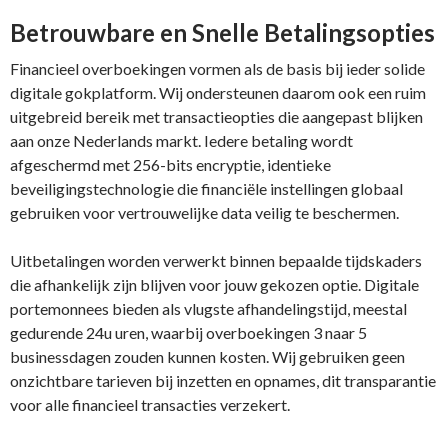
Betrouwbare en Snelle Betalingsopties
Financieel overboekingen vormen als de basis bij ieder solide
digitale gokplatform. Wij ondersteunen daarom ook een ruim
uitgebreid bereik met transactieopties die aangepast blijken
aan onze Nederlands markt. Iedere betaling wordt
afgeschermd met 256-bits encryptie, identieke
beveiligingstechnologie die financiële instellingen globaal
gebruiken voor vertrouwelijke data veilig te beschermen.
Uitbetalingen worden verwerkt binnen bepaalde tijdskaders
die afhankelijk zijn blijven voor jouw gekozen optie. Digitale
portemonnees bieden als vlugste afhandelingstijd, meestal
gedurende 24u uren, waarbij overboekingen 3 naar 5
businessdagen zouden kunnen kosten. Wij gebruiken geen
onzichtbare tarieven bij inzetten en opnames, dit transparantie
voor alle financieel transacties verzekert.