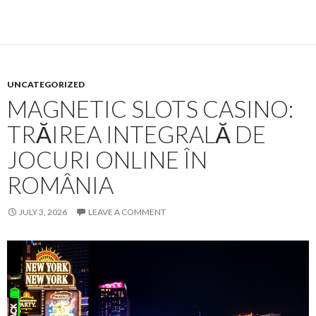
UNCATEGORIZED
MAGNETIC SLOTS CASINO:
TRĂIREA INTEGRALĂ DE
JOCURI ONLINE ÎN
ROMÂNIA
JULY 3, 2026
LEAVE A COMMENT