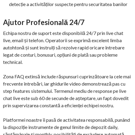
detecție a activităților suspecte pentru securitatea banilor
Ajutor Profesională 24/7
Echipa nostru de suport este disponibilă 24/7 prin live chat
live, email și telefon. Operatorii se exprimă excelent limba
autohtonă și sunt instruiți să rezolve rapid oricare întrebare
legat de conturi, bonusuri, opțiuni de plată sau probleme
technical.
Zona FAQ extinsă include răspunsuri cuprinzătoare la cele mai
frecvente întrebări, iar ghidurile video demonstrează pas cu
step features sistemului. Termenul mediu de response pe live
chat live este sub 60 de secunde de așteptare, un fapt dovedit
prin supervizarea constantă a eficienței echipei nostru.
Platformei noastre îi pasă de activitatea responsabilă, punând
la dispoziție instrumente de genul limite de depozit daily,
săptămânale și monthly, posibilități de excludere automată