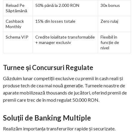
Reload Pe
50% până la 2.000 RON
30x bonus
Săptămână
Cashback
15% din losses totale
Zero rulaj
Monthly
Schema VIP
Credite loialitate transformabile
Flexibil în
+ manager exclusiv
funcție de
nivel
Turnee și Concursuri Regulate
Găzduim lunar competiții exclusive cu premii în cash reali și
produse tech de cea mai nouă generație. Turneele noastre de
aparate mobilizează thousands de jucători, oferind premii de
premii care trec de în mod regulat 50.000 RON.
Soluții de Banking Multiple
Realizăm importanța transferurilor rapide și securizate.