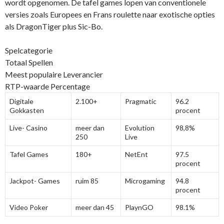
wordt opgenomen. De tafel games lopen van conventionele
versies zoals Europees en Frans roulette naar exotische opties
als DragonTiger plus Sic-Bo.
Spelcategorie
Totaal Spellen
Meest populaire Leverancier
RTP-waarde Percentage
Digitale
2.100+
Pragmatic
96.2
Gokkasten
procent
Live- Casino
meer dan
Evolution
98,8%
250
Live
Tafel Games
180+
NetEnt
97.5
procent
Jackpot- Games
ruim 85
Microgaming
94.8
procent
Video Poker
meer dan 45
PlaynGO
98.1%