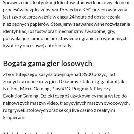
Sprawdzenie identyfikacji klientów stanowi kluczowy element
procesów bezpieczeństwa. Procedura KYC przeprowadzany
jest szybko, przeważnie w ciągu 24 hours od dostarczenia
niezbędnych papierów. Stosujemy zaawansowane rozwiązania
identyfikacji oszustw oraz mechanizmy świadomej gry,
pozwalające samodzielne ustawienie ograniczeń wpłacanych
kwot czy okresowej autoblokady.
Bogata gama gier losowych
Zbiór tutejszego kasyna obejmuje nad 3500 pozycji od
znanych producentów gier. Działamy z takimi gigantami jak
NetEnt, Micro Gaming, PlaynGO, PragmaticPlay czy
EvolutionGaming. Dzięki czegoś użytkownicy mają wstęp do
najnowszych maszyn video, tradycyjnych maszyn owocowych,
rozgrywek stołowych oraz sekcji live casino z realnymi
krupierami.