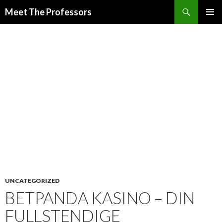
Search
Meet The Professors
SKIP
PRIMAR
TO
MENU
CONTENT
UNCATEGORIZED
BETPANDA KASINO – DIN
FULLSTENDIGE