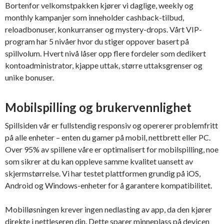
Bortenfor velkomstpakken kjører vi daglige, weekly og
monthly kampanjer som inneholder cashback-tilbud,
reloadbonuser, konkurranser og mystery-drops. Vårt VIP-
program har 5 nivåer hvor du stiger oppover basert på
spillvolum. Hvert nivå låser opp flere fordeler som dedikert
kontoadministrator, kjappe uttak, større uttaksgrenser og
unike bonuser.
Mobilspilling og brukervennlighet
Spillsiden vår er fullstendig responsiv og opererer problemfritt
på alle enheter – enten du gamer på mobil, nettbrett eller PC.
Over 95% av spillene våre er optimalisert for mobilspilling, noe
som sikrer at du kan oppleve samme kvalitet uansett av
skjermstørrelse. Vi har testet plattformen grundig på iOS,
Android og Windows-enheter for å garantere kompatibilitet.
Mobilløsningen krever ingen nedlasting av app, da den kjører
direkte i nettleseren din. Dette sparer minneplass på devicen