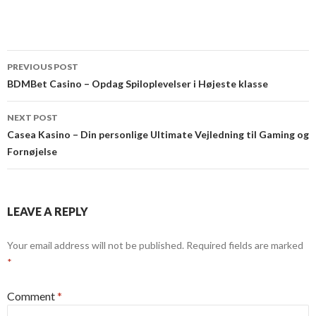
Post
PREVIOUS POST
navigation
BDMBet Casino – Opdag Spiloplevelser i Højeste klasse
NEXT POST
Casea Kasino – Din personlige Ultimate Vejledning til Gaming og
Fornøjelse
LEAVE A REPLY
Your email address will not be published.
Required fields are marked
*
Comment
*