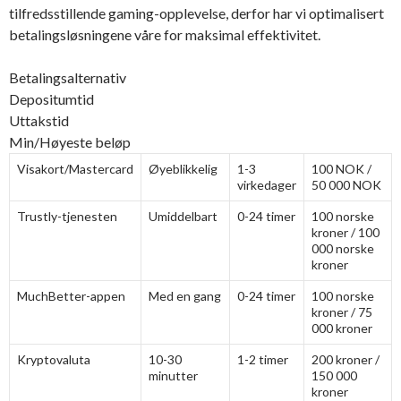
tilfredsstillende gaming-opplevelse, derfor har vi optimalisert
betalingsløsningene våre for maksimal effektivitet.
Betalingsalternativ
Depositumtid
Uttakstid
Min/Høyeste beløp
Visakort/Mastercard
Øyeblikkelig
1-3
100 NOK /
virkedager
50 000 NOK
Trustly-tjenesten
Umiddelbart
0-24 timer
100 norske
kroner / 100
000 norske
kroner
MuchBetter-appen
Med en gang
0-24 timer
100 norske
kroner / 75
000 kroner
Kryptovaluta
10-30
1-2 timer
200 kroner /
minutter
150 000
kroner