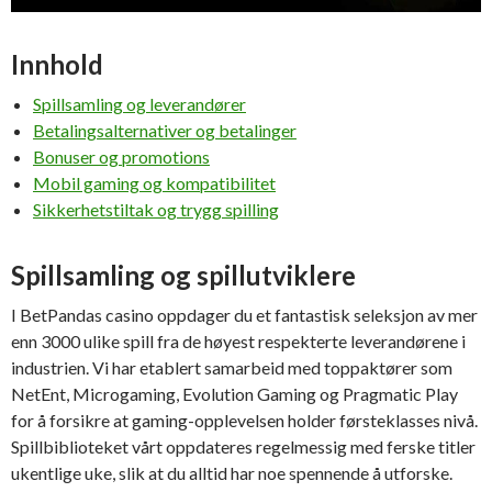
Innhold
Spillsamling og leverandører
Betalingsalternativer og betalinger
Bonuser og promotions
Mobil gaming og kompatibilitet
Sikkerhetstiltak og trygg spilling
Spillsamling og spillutviklere
I BetPandas casino oppdager du et fantastisk seleksjon av mer
enn 3000 ulike spill fra de høyest respekterte leverandørene i
industrien. Vi har etablert samarbeid med toppaktører som
NetEnt, Microgaming, Evolution Gaming og Pragmatic Play
for å forsikre at gaming-opplevelsen holder førsteklasses nivå.
Spillbiblioteket vårt oppdateres regelmessig med ferske titler
ukentlige uke, slik at du alltid har noe spennende å utforske.