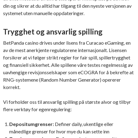
din og sikrer at du alltid har tilgang til den nyeste versjonen av
systemet uten manuelle oppdateringer.
Trygghet og ansvarlig spilling
BetPanda casino drives under lisens fra Curacao eGaming, en
av de mest anerkjente regulatorene internasjonalt. Lisensen
forsikrer at vi følger strikt regler for fair spill, spillertrygghet
og finansiell sikkerhet. Alle spillene våre testes regelmessig av
uavhengige revisjonsselskaper som eCOGRA for å bekrefte at
RNG-systemene (Random Number Generator) opererer
korrekt.
Vi forholder oss til ansvarlig spilling på største alvor og tilbyr
flere verktøy for egenregulering:
Depositumgrenser:
Definer daily, ukentlige eller
månedlige grenser for hvor mye du kan sette inn