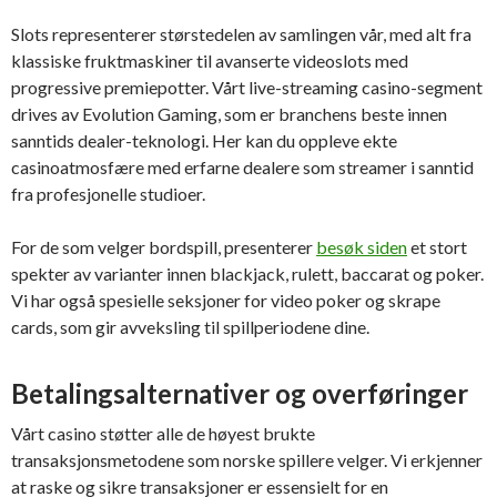
Slots representerer størstedelen av samlingen vår, med alt fra
klassiske fruktmaskiner til avanserte videoslots med
progressive premiepotter. Vårt live-streaming casino-segment
drives av Evolution Gaming, som er branchens beste innen
sanntids dealer-teknologi. Her kan du oppleve ekte
casinoatmosfære med erfarne dealere som streamer i sanntid
fra profesjonelle studioer.
For de som velger bordspill, presenterer
besøk siden
et stort
spekter av varianter innen blackjack, rulett, baccarat og poker.
Vi har også spesielle seksjoner for video poker og skrape
cards, som gir avveksling til spillperiodene dine.
Betalingsalternativer og overføringer
Vårt casino støtter alle de høyest brukte
transaksjonsmetodene som norske spillere velger. Vi erkjenner
at raske og sikre transaksjoner er essensielt for en