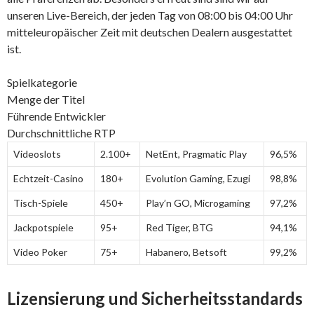
unseren Live-Bereich, der jeden Tag von 08:00 bis 04:00 Uhr
mitteleuropäischer Zeit mit deutschen Dealern ausgestattet
ist.
Spielkategorie
Menge der Titel
Führende Entwickler
Durchschnittliche RTP
Videoslots
2.100+
NetEnt, Pragmatic Play
96,5%
Echtzeit-Casino
180+
Evolution Gaming, Ezugi
98,8%
Tisch-Spiele
450+
Play’n GO, Microgaming
97,2%
Jackpotspiele
95+
Red Tiger, BTG
94,1%
Video Poker
75+
Habanero, Betsoft
99,2%
Lizensierung und Sicherheitsstandards