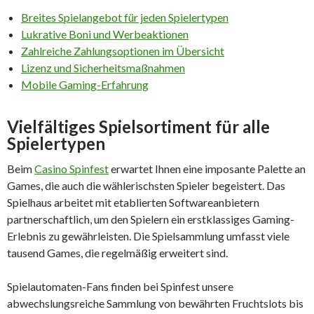
Breites Spielangebot für jeden Spielertypen
Lukrative Boni und Werbeaktionen
Zahlreiche Zahlungsoptionen im Übersicht
Lizenz und Sicherheitsmaßnahmen
Mobile Gaming-Erfahrung
Vielfältiges Spielsortiment für alle
Spielertypen
Beim
Casino Spinfest
erwartet Ihnen eine imposante Palette an
Games, die auch die wählerischsten Spieler begeistert. Das
Spielhaus arbeitet mit etablierten Softwareanbietern
partnerschaftlich, um den Spielern ein erstklassiges Gaming-
Erlebnis zu gewährleisten. Die Spielsammlung umfasst viele
tausend Games, die regelmäßig erweitert sind.
Spielautomaten-Fans finden bei Spinfest unsere
abwechslungsreiche Sammlung von bewährten Fruchtslots bis