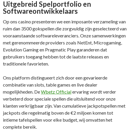
Uitgebreid Spelportfolio en
Softwareontwikkelaars
Op ons casino presenteren we een imposante verzameling van
ruim dan 3500 gokspellen die zorgvuldig zijn geselecteerd van
vooraanstaande softwareleveranciers. Onze samenwerkingen
met gerenommeerde providers zoals NetEnt, Microgaming,
Evolution Gaming en Pragmatic Play garanderen dat
gebruikers toegang hebben tot de laatste releases en
traditionele favorieten.
Ons platform distingueert zich door een gevarieerde
combinatie van slots, table games en live dealer
mogelijkheden. De
Wbetz Official
ervaring wordt verder
verbeterd door speciale spellen die uitsluitend voor onze
klanten verkrijgbaar zijn. Van cumulatieve jackpotspellen met
jackpots die regelmatig boven de €2 miljoen komen tot
intieme tafelspellen voor elke budget, wij omvatten het
complete bereik.