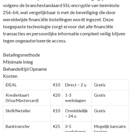
volgens de branchestandaard SSL-encryptie van tenminste
256-bit, wat vergelijkbaar is met de beveiliging die door
wereldwijde financiële instellingen wordt ingezet. Deze
toegepaste technologie zorgt ervoor dat alle financiële
transacties en persoonlijke informatie compleet veilig blijven
tegen ongeautoriseerde access.
Betalingsmethode
Minimale Inleg
Behandeltijd Opname
Kosten
iDEAL
€10
Direct – 2 u
Gratis
Kredietkaart
€20
1-3
Gratis
(Visa/Mastercard)
werkdagen
Skrill/Neteller
€10
Onmiddellijk
Gratis
– 24 u
Banktransfer
€25
3-5
Mogelijk bancaire
werkdagen
kosten