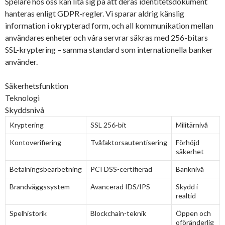
Spelare hos oss kan lita sig på att deras identitetsdokument
hanteras enligt GDPR-regler. Vi sparar aldrig känslig
information i okrypterad form, och all kommunikation mellan
användares enheter och våra servrar säkras med 256-bitars
SSL-kryptering – samma standard som internationella banker
använder.
Säkerhetsfunktion
Teknologi
Skyddsnivå
Kryptering
SSL 256-bit
Militärnivå
Kontoverifiering
Tvåfaktorsautentisering
Förhöjd
säkerhet
Betalningsbearbetning
PCI DSS-certifierad
Banknivå
Brandväggssystem
Avancerad IDS/IPS
Skydd i
realtid
Spelhistorik
Blockchain-teknik
Öppen och
oföränderlig