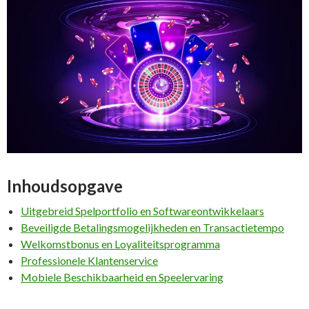
Inhoudsopgave
Uitgebreid Spelportfolio en Softwareontwikkelaars
Beveiligde Betalingsmogelijkheden en Transactietempo
Welkomstbonus en Loyaliteitsprogramma
Professionele Klantenservice
Mobiele Beschikbaarheid en Speelervaring