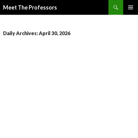
Search
Meet The Professors
SKIP
PRIMAR
TO
MENU
CONTENT
Daily Archives: April 30, 2026