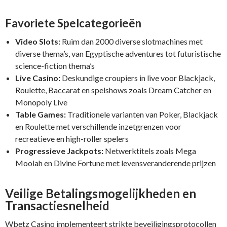
Favoriete Spelcategorieën
Video Slots:
Ruim dan 2000 diverse slotmachines met
diverse thema’s, van Egyptische adventures tot futuristische
science-fiction thema’s
Live Casino:
Deskundige croupiers in live voor Blackjack,
Roulette, Baccarat en spelshows zoals Dream Catcher en
Monopoly Live
Table Games:
Traditionele varianten van Poker, Blackjack
en Roulette met verschillende inzetgrenzen voor
recreatieve en high-roller spelers
Progressieve Jackpots:
Netwerktitels zoals Mega
Moolah en Divine Fortune met levensveranderende prijzen
Veilige Betalingsmogelijkheden en
Transactiesnelheid
Wbetz Casino implementeert strikte beveiligingsprotocollen