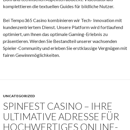
komplettieren die textuellen Guides für bildliche Nutzer.
Bei Tempo365 Casino kombinieren wir Tech- Innovation mit
kundenzentriertem Dienst. Unsere Platform wird fortlaufend
optimiert, um Ihnen das optimale Gaming-Erlebnis zu
präsentieren. Werden Sie Bestandteil unserer wachsenden
Spieler-Community und erleben Sie erstklassige Vergnügen mit
fairen Gewinnmöglichkeiten.
UNCATEGORIZED
SPINFEST CASINO – IHRE
ULTIMATIVE ADRESSE FÜR
HOCHWERTIGES ONLINE-