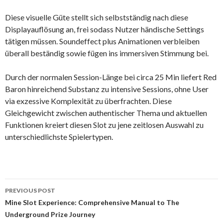
Diese visuelle Güte stellt sich selbstständig nach diese
Displayauflösung an, frei sodass Nutzer händische Settings
tätigen müssen. Soundeffect plus Animationen verbleiben
überall beständig sowie fügen ins immersiven Stimmung bei.
Durch der normalen Session-Länge bei circa 25 Min liefert Red
Baron hinreichend Substanz zu intensive Sessions, ohne User
via exzessive Komplexität zu überfrachten. Diese
Gleichgewicht zwischen authentischer Thema und aktuellen
Funktionen kreiert diesen Slot zu jene zeitlosen Auswahl zu
unterschiedlichste Spielertypen.
Post
PREVIOUS POST
navigation
Mine Slot Experience: Comprehensive Manual to The
Underground Prize Journey