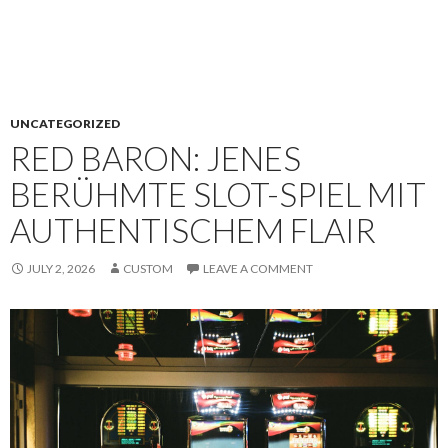
UNCATEGORIZED
RED BARON: JENES
BERÜHMTE SLOT-SPIEL MIT
AUTHENTISCHEM FLAIR
JULY 2, 2026
CUSTOM
LEAVE A COMMENT