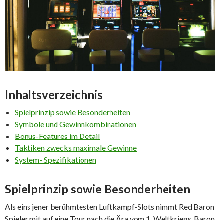
Inhaltsverzeichnis
Spielprinzip sowie Besonderheiten
Symbole und Gewinnkombinationen
Bonus-Features im Detail
Taktiken zwecks maximale Gewinne
System- Spezifikationen
Spielprinzip sowie Besonderheiten
Als eins jener berühmtesten Luftkampf-Slots nimmt Red Baron
Spieler mit auf eine Tour nach die Ära vom 1. Weltkriegs. Baron