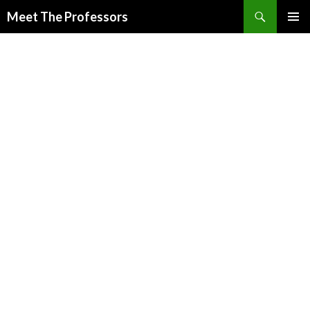
Search
Meet The Professors
SKIP
PRIMAR
TO
MENU
CONTENT