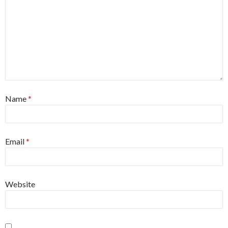
Name
*
Email
*
Website