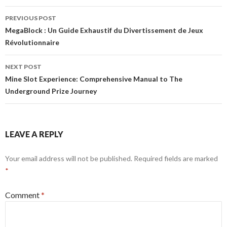
Post
PREVIOUS POST
navigation
MegaBlock : Un Guide Exhaustif du Divertissement de Jeux
Révolutionnaire
NEXT POST
Mine Slot Experience: Comprehensive Manual to The
Underground Prize Journey
LEAVE A REPLY
Your email address will not be published.
Required fields are marked
*
Comment
*