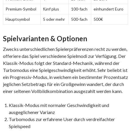
Premium-Symbol
fünf plus
100-fach
einhundert Euro
Hauptsymbol
5 oder mehr
500-fach
500€
Spielvarianten & Optionen
Zwecks unterschiedlichen Spielerpräferenzen recht zu werden,
offeriere das Spiel verschiedene Spielmodi zur Verfügung. Der
Klassik-Modus folgt der Standard-Mechanik, während der
Turbomodus eine Spielgeschwindigkeit erhöht. Sehr beliebt ist
ein Progressiv-Modus, in welchem ein bestimmter Prozentsatz
jeglichen Setzbetrags für ein Großgewinn wandert, der durch
einer seltenen Vollbildkombination ausgezahlt werden kann.
Klassik-Modus mit normaler Geschwindigkeit und
ausgeglichener Varianz
Turbomodus zur erfahrene User durch verdreifachter
Spielspeed