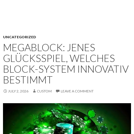
UNCATEGORIZED
MEGABLOCK: JENES
GLÜCKSSPIEL, WELCHES
BLOCK-SYSTEM INNOVATIV
BESTIMMT
JULY 2, 2026
CUSTOM
LEAVE A COMMENT