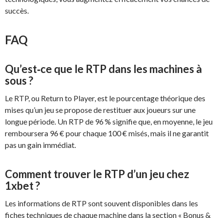
succès.
FAQ
Qu’est‑ce que le RTP dans les machines à
sous ?
Le RTP, ou Return to Player, est le pourcentage théorique des
mises qu’un jeu se propose de restituer aux joueurs sur une
longue période. Un RTP de 96 % signifie que, en moyenne, le jeu
remboursera 96 € pour chaque 100 € misés, mais il ne garantit
pas un gain immédiat.
Comment trouver le RTP d’un jeu chez
1xbet ?
Les informations de RTP sont souvent disponibles dans les
fiches techniques de chaque machine dans la section « Bonus &