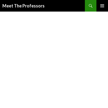
Search
Meet The Professors
SKIP
PRIMAR
TO
MENU
CONTENT