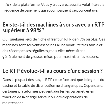
Info » de la plateforme. Vous y trouverez aussi la volatilité et la
fréquence de paiement qui accompagnent ce pourcentage.
Existe‑t‑il des machines à sous avec un RTP
supérieur à 98 % ?
Oui, quelques jeux de niche offrent un RTP de 99 % ou plus. Ces
machines sont souvent associées à une volatilité très faible et
des récompenses régulières, mais elles nécessitent
généralement de grosses mises pour maximiser les retours.
Le RTP évolue‑t‑il au cours d’une session ?
Dans la plupart des cas, le RTP reste fixe tant que le logiciel du
casino et la table de distribution ne changent pas. Cependant,
certaines plateformes peuvent ajuster les paramètres en
fonction de la charge serveur ou lors d’opérations de
maintenance.