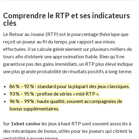
Comprendre le RTP et ses indicateurs
clés
Le Retour au Joueur (RTP) est le pourcentage théorique que
reçoit un joueur au fil du temps, par rapport aux mises
effectuées. Il se calcule généralement sur plusieurs milliers de
tours afin d’obtenir une approximation fiable. Bien qu’il ne
garantisse pas des gains immédiats, un RTP plus élevé indique
une plus grande probabilité de résultats positifs à long terme.
86 % – 92 % : standard pour la plupart des jeux classiques.
93 % – 95 % : prefixe de séries « mid‑RTP ».
96 % – 99 % : haute qualité, souvent accompagnées de
bonus supplémentaires.
Sur
1xbet casino
les jeux à haut RTP sont souvent associés à
des mécaniques de bonus, utiles pour les joueurs qui ciblent la
rentabilité à moyen terme.